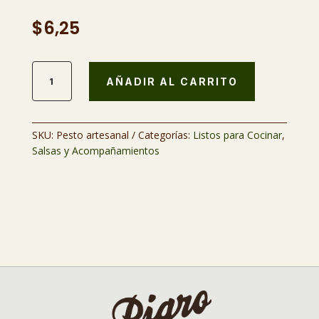
$
6,25
Pesto
AÑADIR AL CARRITO
artesanal
(220
ml)
cantidad
SKU:
Pesto artesanal
Categorías:
Listos para Cocinar
,
Salsas y Acompañamientos